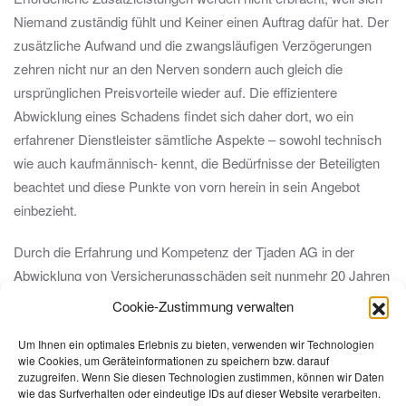
Niemand zuständig fühlt und Keiner einen Auftrag dafür hat. Der
zusätzliche Aufwand und die zwangsläufigen Verzögerungen
zehren nicht nur an den Nerven sondern auch gleich die
ursprünglichen Preisvorteile wieder auf. Die effizientere
Abwicklung eines Schadens findet sich daher dort, wo ein
erfahrener Dienstleister sämtliche Aspekte – sowohl technisch
wie auch kaufmännisch- kennt, die Bedürfnisse der Beteiligten
beachtet und diese Punkte von vorn herein in sein Angebot
einbezieht.
Durch die Erfahrung und Kompetenz der Tjaden AG in der
Abwicklung von Versicherungsschäden seit nunmehr 20 Jahren
bietet die Tjaden AG eine Dienstleistung an, die ihren
Cookie-Zustimmung verwalten
Auftraggeber sowohl in der Bürokratie als auch in der
technischen Ausführung komplett entlastet, jedoch in alle
Um Ihnen ein optimales Erlebnis zu bieten, verwenden wir Technologien
wie Cookies, um Geräteinformationen zu speichern bzw. darauf
relevanten Entscheidungsfragen mit einbezieht. Hierzu bedarf
zuzugreifen. Wenn Sie diesen Technologien zustimmen, können wir Daten
es lediglich der Ausstellung einer Handlungsvollmacht sowie
wie das Surfverhalten oder eindeutige IDs auf dieser Website verarbeiten.